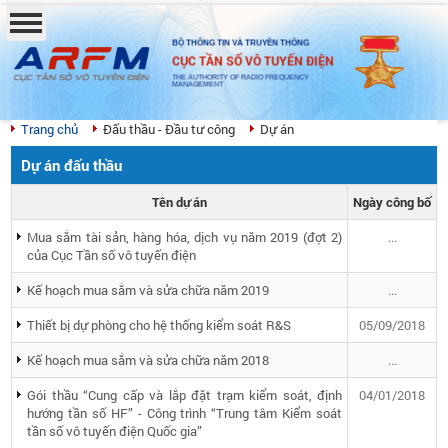
BỘ THÔNG TIN VÀ TRUYỀN THÔNG
CỤC TẦN SỐ VÔ TUYẾN ĐIỆN
THE AUTHORITY OF RADIO FREQUENCY
MANAGEMENT
Trang chủ
Đấu thầu - Đầu tư công
Dự án
Dự án đấu thầu
Tên dự án
Ngày công bố
Mua sắm tài sản, hàng hóa, dịch vụ năm 2019 (đợt 2)
...
của Cục Tần số vô tuyến điện
Kế hoạch mua sắm và sửa chữa năm 2019
...
Thiết bị dự phòng cho hệ thống kiểm soát R&S
05/09/2018
Kế hoạch mua sắm và sửa chữa năm 2018
...
Gói thầu “Cung cấp và lắp đặt trạm kiểm soát, định
04/01/2018
hướng tần số HF” - Công trình “Trung tâm Kiểm soát
tần số vô tuyến điện Quốc gia”