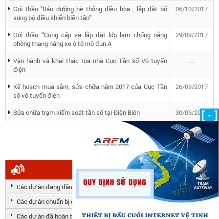
Gói thầu "Bảo dưỡng hệ thống điều hòa , lắp đặt bổ
06/10/2017
sung bộ điều khiển biến tần"​
Gói thầu “Cung cấp và lắp đặt lớp lam chống nắng
29/09/2017
phòng thang nâng xe ô tô mô đun A
Vận hành và khai thác tòa nhà Cục Tần số Vô tuyến
...
điện
Kế hoạch mua sắm, sửa chữa năm 2017 của Cục Tần
26/09/2017
số vô tuyến điện
Sửa chữa trạm kiểm soát tần số tại Điện Biên
30/06/2017
[ - ]
...
1
2
3
4
Sau
Cuối »
LOẠI HÌNH DỰ ÁN
Các dự án đang đầu tư
Các dự án chuẩn bị đầu tư
Các dự án đã hoàn tất