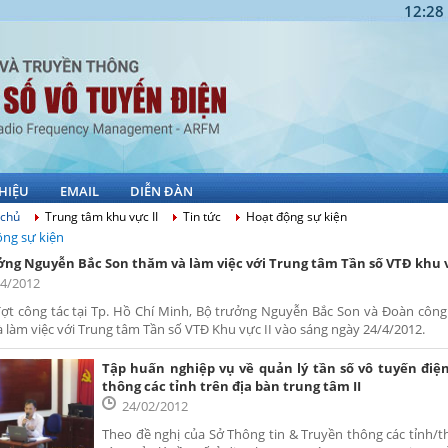
12:28
THIỆU
EMAIL
DIỄN ĐÀN
 chủ
Trung tâm khu vực II
Tin tức
Hoạt động sự kiện
̣ng sự kiện
ởng Nguyễn Bắc Son thăm và làm việc với Trung tâm Tần số VTĐ khu v
04/2012
ợt công tác tại Tp. Hồ Chí Minh, Bộ trưởng Nguyễn Bắc Son và Đoàn công
 làm việc với Trung tâm Tần số VTĐ Khu vực II vào sáng ngày 24/4/2012.
Tập huấn nghiệp vụ về quản lý tần số vô tuyến điệ
thông các tỉnh trên địa bàn trung tâm II
24/02/2012
Theo đề nghị của Sở Thông tin & Truyền thông các tỉnh/