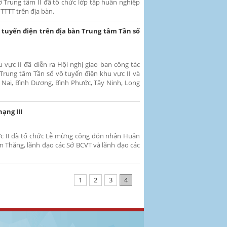
sở Trung tâm II đã tổ chức lớp tập huấn nghiệp
TTTT trên địa bàn.
ô tuyến điện trên địa bàn Trung tâm Tần số
 vực II đã diễn ra Hội nghị giao ban công tác
 Trung tâm Tần số vô tuyến điện khu vực II và
 Nai, Bình Dương, Bình Phước, Tây Ninh, Long
ạng III
vực II đã tổ chức Lễ mừng công đón nhận Huân
 Thắng, lãnh đạo các Sở BCVT và lãnh đạo các
1
2
3
4