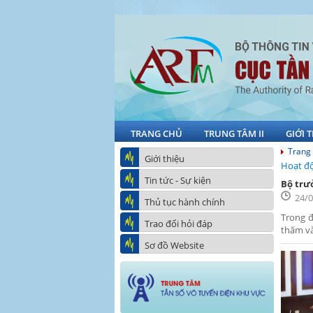
TRANG CHỦ
TRUNG TÂM II
GIỚI 
Trang
Giới thiệu
Hoạt đô
Tin tức - Sự kiện
Bộ trư
24/
Thủ tục hành chính
Trong đ
Trao đổi hỏi đáp
thăm và
Sơ đồ Website