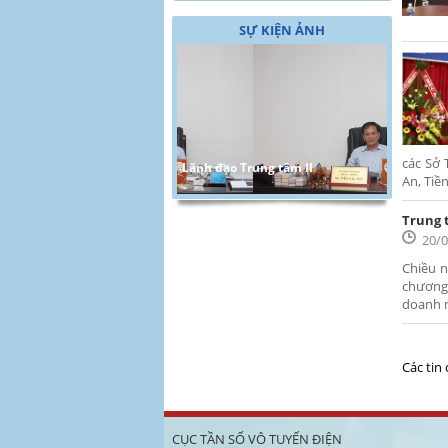
SỰ KIỆN ẢNH
các Sở 
Lãnh đạo Trung tâm II
An, Tiền
Trung 
20/
Chiều n
chương 
doanh n
Các tin
CỤC TẦN SỐ VÔ TUYẾN ĐIỆN