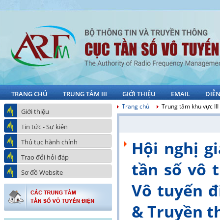
TRANG CHỦ
TRUNG TÂM III
GIỚI THIỆU
EMAIL
DIỄ
Trang chủ
Trung tâm khu vực III
Giới thiệu
Tin tức - Sự kiện
Thủ tục hành chính
Hội nghị g
Trao đổi hỏi đáp
tần số vô 
Sơ đồ Website
Vô tuyến đ
& Truyền t