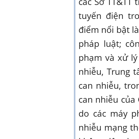
các Sở TT&TT t
tuyến điện tr
điểm nổi bật l
pháp luật; cô
phạm và xử lý 
nhiễu, Trung 
can nhiễu, tr
can nhiễu của
do các máy ph
nhiễu mạng th