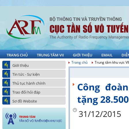
TRANG CHỦ
TRUNG TÂM VII
GIỚI THIỆU
EMAIL
DIỄ
Trang chủ
Trung tâm khu vực VI
Giới thiệu
Tin tức - Sự kiện
Thủ tục hành chính
Công đoàn
Trao đổi hỏi đáp
tặng 28.50
Sơ đồ Website
31/12/2015