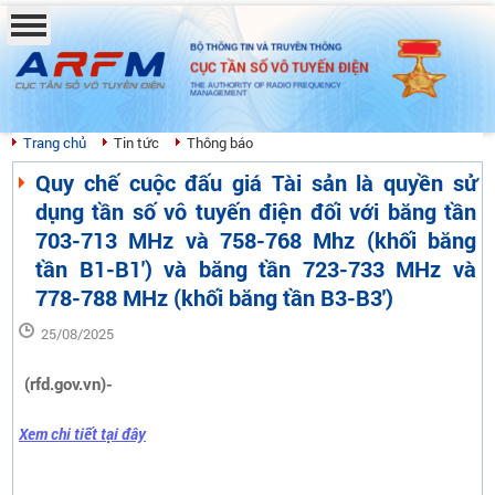
BỘ THÔNG TIN VÀ TRUYỀN THÔNG
CỤC TẦN SỐ VÔ TUYẾN ĐIỆN
THE AUTHORITY OF RADIO FREQUENCY
MANAGEMENT
Trang chủ
Tin tức
Thông báo
Quy chế cuộc đấu giá Tài sản là quyền sử
dụng tần số vô tuyến điện đối với băng tần
703-713 MHz và 758-768 Mhz (khối băng
tần B1-B1') và băng tần 723-733 MHz và
778-788 MHz (khối băng tần B3-B3')
25/08/2025
(rfd.gov.vn)-
Xem chi tiết tại đây