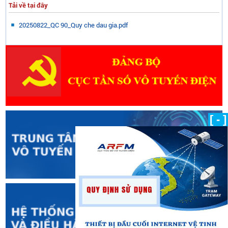
Tải về tại đây
20250822_QC 90_Quy che dau gia.pdf
[ - ]