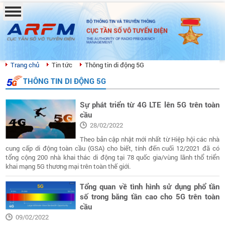
BỘ THÔNG TIN VÀ TRUYỀN THÔNG
CỤC TẦN SỐ VÔ TUYẾN ĐIỆN
THE AUTHORITY OF RADIO FREQUENCY
MANAGEMENT
Trang chủ
Tin tức
Thông tin di động 5G
THÔNG TIN DI ĐỘNG 5G
Sự phát triển từ 4G LTE lên 5G trên toàn
cầu
28/02/2022
Theo bản cập nhật mới nhất từ Hiệp hội các nhà
cung cấp di động toàn cầu (GSA) cho biết, tính đến cuối 12/2021 đã có
tổng cộng 200 nhà khai thác di động tại 78 quốc gia/vùng lãnh thổ triển
khai mạng 5G thương mại trên toàn thế giới.
Tổng quan về tình hình sử dụng phổ tần
số trong băng tần cao cho 5G trên toàn
cầu
09/02/2022