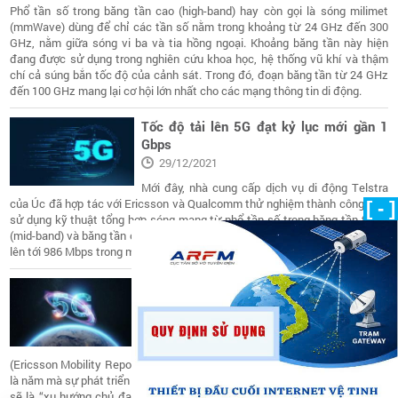
Phổ tần số trong băng tần cao (high-band) hay còn gọi là sóng milimet
(mmWave) dùng để chỉ các tần số nằm trong khoảng từ 24 GHz đến 300
GHz, nằm giữa sóng vi ba và tia hồng ngoại. Khoảng băng tần này hiện
đang được sử dụng trong nghiên cứu khoa học, hệ thống vũ khí và thậm
chí cả súng bắn tốc độ của cảnh sát. Trong đó, đoạn băng tần từ 24 GHz
đến 100 GHz mang lại cơ hội lớn nhất cho các mạng thông tin di động.
Tốc độ tải lên 5G đạt kỷ lục mới gần 1
Gbps
29/12/2021
Mới đây, nhà cung cấp dịch vụ di động Telstra
của Úc đã hợp tác với Ericsson và Qualcomm thử nghiệm thành công việc
[ - ]
sử dụng kỹ thuật tổng hợp sóng mang từ phổ tần số trong băng tần trung
(mid-band) và băng tần cao (mmWave) và đạt được tốc độ tải lên cao nhất
lên tới 986 Mbps trong mạng 5G thương mại.
5G sẽ là xu hướng chủ đạo vào năm
2027
14/12/2021
Theo Báo cáo di động mới nhất của Ericsson
(Ericsson Mobility Report) phát hành tháng 11/2021 cho biết, năm 2027 sẽ
là năm mà sự phát triển của 5G thực sự rõ ràng trên toàn cầu. Thuê bao 5G
sẽ là “xu hướng chủ đạo ở mọi khu vực”, chiếm 49% tổng số thuê bao di