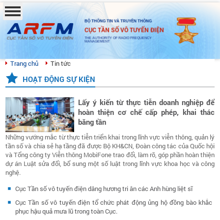
BỘ THÔNG TIN VÀ TRUYỀN THÔNG
CỤC TẦN SỐ VÔ TUYẾN ĐIỆN
THE AUTHORITY OF RADIO FREQUENCY
MANAGEMENT
Trang chủ
Tin tức
HOẠT ĐỘNG SỰ KIỆN
Lấy ý kiến từ thực tiễn doanh nghiệp để
hoàn thiện cơ chế cấp phép, khai thác
băng tần
Những vướng mắc từ thực tiễn triển khai trong lĩnh vực viễn thông, quản lý
tần số và chia sẻ hạ tầng đã được Bộ KH&CN, Đoàn công tác của Quốc hội
và Tổng công ty Viễn thông MobiFone trao đổi, làm rõ, góp phần hoàn thiện
dự án Luật sửa đổi, bổ sung một số luật trong lĩnh vực khoa học và công
nghệ.
Cục Tần số vô tuyến điện dâng hương tri ân các Anh hùng liệt sĩ
Cục Tần số vô tuyến điện tổ chức phát động ủng hộ đồng bào khắc
phục hậu quả mưa lũ trong toàn Cục.