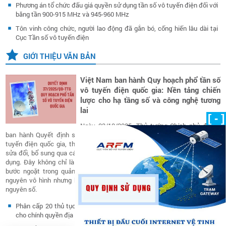
Phương án tổ chức đấu giá quyền sử dụng tần số vô tuyến điện đối với
băng tần 900-915 MHz và 945-960 MHz
Tôn vinh công chức, người lao động đã gắn bó, cống hiến lâu dài tại
Cục Tần số vô tuyến điện
GIỚI THIỆU VĂN BẢN
Việt Nam ban hành Quy hoạch phổ tần số
vô tuyến điện quốc gia: Nền tảng chiến
lược cho hạ tầng số và công nghệ tương
lai
[ - ]
Ngày 03/10/2025, Thủ tướng Chính phủ đã ký
ban hành Quyết định số 37/2025/QĐ-TTg về Quy hoạch phổ tần số vô
tuyến điện quốc gia, thay thế Quyết định số 71/2013/QĐ-TTg (đã được
sửa đổi, bổ sung qua các năm 2017, 2021, 2024) sau hơn một thập kỷ áp
dụng. Đây không chỉ là một văn bản kỹ thuật chuyên ngành, mà còn là
bước ngoặt trong quản lý và khai thác tài nguyên tần số – nguồn tài
nguyên vô hình nhưng hữu hạn, có giá trị chiến lược hàng đầu trong kỷ
nguyên số.
Phân cấp 20 thủ tục hành chính thuộc lĩnh vực tần số vô tuyến điện
cho chính quyền địa phương thực hiện từ ngày 01/7/2025