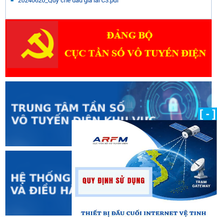
20240620_Quy che dau gia lai C3.pdf
[ - ]