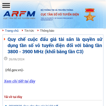
BỘ THÔNG TIN VÀ TRUYỀN THÔNG
CỤC TẦN SỐ VÔ TUYẾN ĐIỆN
THE AUTHORITY OF RADIO FREQUENCY
MANAGEMENT
Trang chủ
Tin tức
Thông báo
Quy chế cuộc đấu giá tài sản là quyền sử
dụng tần số vô tuyến điện đối với băng tần
3800 - 3900 MHz (khối băng tần C3)
26/06/2024
(rfd.gov.vn)-
Xem chi tiết tại đây
Tải về tại đây