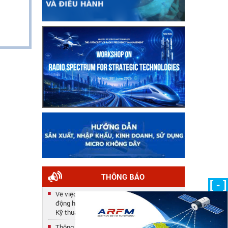
THÔNG BÁO
[ - ]
Về việc công nhận kết quả tuyển dụng lao
động hợp đồng năm 2025 của Trung tâm
Kỹ thuật
Thông báo số 33/TB-TTKT về việc gia hạn