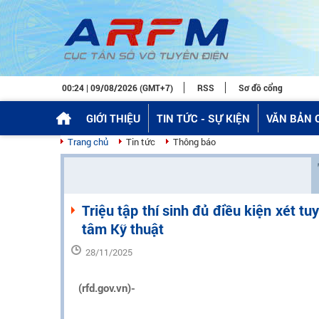
00:24 | 09/08/2026 (GMT+7)
RSS
Sơ đồ cổng
GIỚI THIỆU
TIN TỨC - SỰ KIỆN
VĂN BẢN 
Trang chủ
Tin tức
Thông báo
Triệu tập thí sinh đủ điều kiện xét 
tâm Kỹ thuật
28/11/2025
(rfd.gov.vn)-