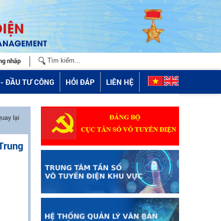
ng nhập
- ĐẦU TƯ CÔNG
HỎI ĐÁP
LIÊN HỆ
uay lại
 Trung