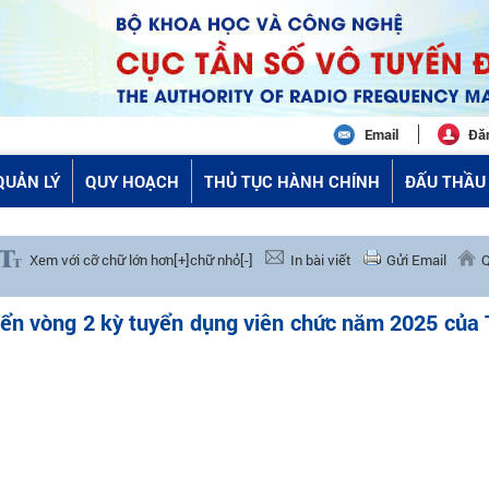
Email
Đă
QUẢN LÝ
QUY HOẠCH
THỦ TỤC HÀNH CHÍNH
ĐẤU THẦU 
Xem với cỡ chữ lớn hơn[+]
chữ nhỏ[-]
In bài viết
Gửi Email
Q
tuyển vòng 2 kỳ tuyển dụng viên chức năm 2025 của