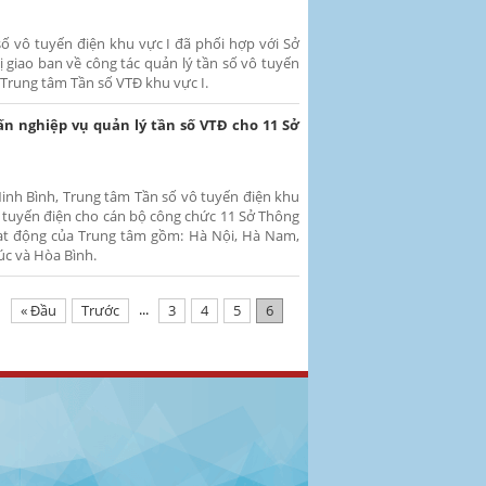
ố vô tuyến điện khu vực I đã phối hợp với Sở
 giao ban về công tác quản lý tần số vô tuyến
 Trung tâm Tần số VTĐ khu vực I.
n nghiệp vụ quản lý tần số VTĐ cho 11 Sở
inh Bình, Trung tâm Tần số vô tuyến điện khu
ô tuyến điện cho cán bộ công chức 11 Sở Thông
hoạt động của Trung tâm gồm: Hà Nội, Hà Nam,
úc và Hòa Bình.
...
« Đầu
Trước
3
4
5
6