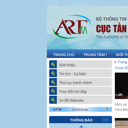
TRANG CHỦ
TRUNG TÂM I
GIỚI T
Trang
Giới thiệu
Hoạt độ
Tin tức - Sự kiện
Thủ tục hành chính
Trao đổi hỏi đáp
Sơ đồ Website
tâm và 
Hòa Bìn
THÔNG BÁO