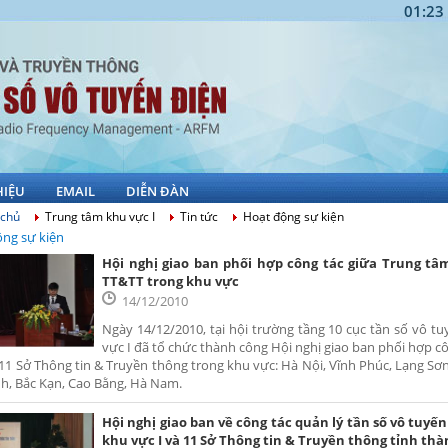
01:23
HIỆU
EMAIL
DIỄN ĐÀN
 chủ
Trung tâm khu vực I
Tin tức
Hoạt động sự kiện
ng sự kiện
Hội nghị giao ban phối hợp công tác giữa Trung tâm
TT&TT trong khu vực
14/12/2010
Ngày 14/12/2010, tại hội trường tầng 10 cục tần số vô t
vực I đã tổ chức thành công Hội nghị giao ban phối hợp cô
11 Sở Thông tin & Truyền thông trong khu vực: Hà Nội, Vĩnh Phúc, Lạng Sơn
h, Bắc Kạn, Cao Bằng, Hà Nam.
Hội nghị giao ban về công tác quản lý tần số vô tuyế
khu vực I và 11 Sở Thông tin & Truyền thông tỉnh th