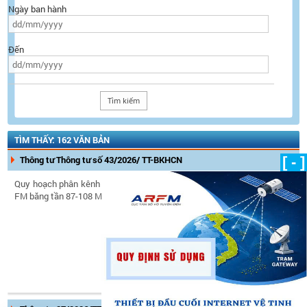
Ngày ban hành
Đến
TÌM THẤY: 162 VĂN BẢN
Thông tư Thông tư số 43/2026/ TT-BKHCN
[ - ]
Quy hoạch phân kênh và sử dụng kênh tần số phát thanh
FM băng tần 87-108 MHz
Ngày ban hành:
20/07/2026
Ngày có hiệu lực:
05/09/2026
Tình trạng hiệu lực:
Còn hiệu
lực