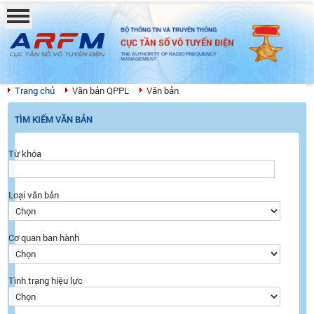
BỘ THÔNG TIN VÀ TRUYỀN THÔNG
CỤC TẦN SỐ VÔ TUYẾN ĐIỆN
THE AUTHORITY OF RADIO FREQUENCY
MANAGEMENT
Trang chủ
Văn bản QPPL
Văn bản
TÌM KIẾM VĂN BẢN
Từ khóa
Loại văn bản
Cơ quan ban hành
Tình trạng hiệu lực