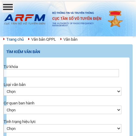
BỘ THÔNG TIN VÀ TRUYỀN THÔNG
CỤC TẦN SỐ VÔ TUYẾN ĐIỆN
THE AUTHORITY OF RADIO FREQUENCY
MANAGEMENT
Trang chủ
Văn bản QPPL
Văn bản
TÌM KIẾM VĂN BẢN
Từ khóa
Loại văn bản
Cơ quan ban hành
Tình trạng hiệu lực