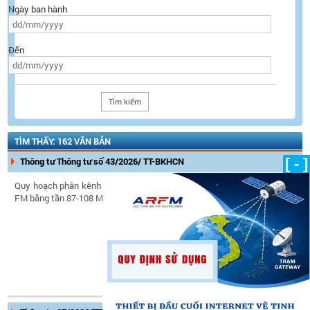
Ngày ban hành
Đến
TÌM THẤY: 162 VĂN BẢN
Thông tư Thông tư số 43/2026/ TT-BKHCN
[ - ]
Quy hoạch phân kênh và sử dụng kênh tần số phát thanh
FM băng tần 87-108 MHz
Ngày ban hành:
20/07/2026
Ngày có hiệu lực:
05/09/2026
Tình trạng hiệu lực:
Còn hiệu
lực