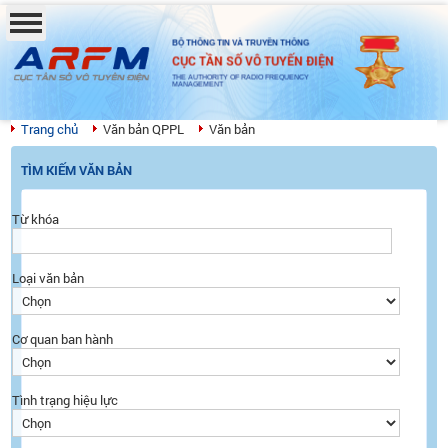
BỘ THÔNG TIN VÀ TRUYỀN THÔNG
CỤC TẦN SỐ VÔ TUYẾN ĐIỆN
THE AUTHORITY OF RADIO FREQUENCY
MANAGEMENT
Trang chủ
Văn bản QPPL
Văn bản
TÌM KIẾM VĂN BẢN
Từ khóa
Loại văn bản
Cơ quan ban hành
Tình trạng hiệu lực