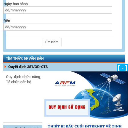
Ngày ban hành
Đến
TÌM THẤY: 69 VĂN BẢN
Quyết định 381/QĐ-CTS
[ - ]
Quy định chức năng, nhiệm vụ và quyền hạn của Phòng
Tổ chức cán bộ
Ngày ban hành:
07/07/2025
Ngày có hiệu lực:
07/07/2025
Tình trạng hiệu lực:
Còn hiệu
lực