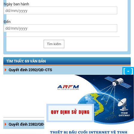
Ngày ban hành
Đến
TÌM THẤY: 69 VĂN BẢN
Quyết định 2392/QĐ-CTS
[ - ]
Ngày ban hành:
05/12/2023
Ngày có hiệu lực:
Tình trạng hiệu lực:
Còn hiệu
lực
Quyết định 2382/QĐ-TTKT