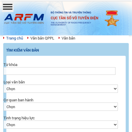
BỘ THÔNG TIN VÀ TRUYỀN THÔNG
CỤC TẦN SỐ VÔ TUYẾN ĐIỆN
THE AUTHORITY OF RADIO FREQUENCY
MANAGEMENT
Trang chủ
Văn bản QPPL
Văn bản
TÌM KIẾM VĂN BẢN
Từ khóa
Loại văn bản
Cơ quan ban hành
Tình trạng hiệu lực