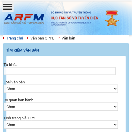
BỘ THÔNG TIN VÀ TRUYỀN THÔNG
CỤC TẦN SỐ VÔ TUYẾN ĐIỆN
THE AUTHORITY OF RADIO FREQUENCY
MANAGEMENT
Trang chủ
Văn bản QPPL
Văn bản
TÌM KIẾM VĂN BẢN
Từ khóa
Loại văn bản
Cơ quan ban hành
Tình trạng hiệu lực