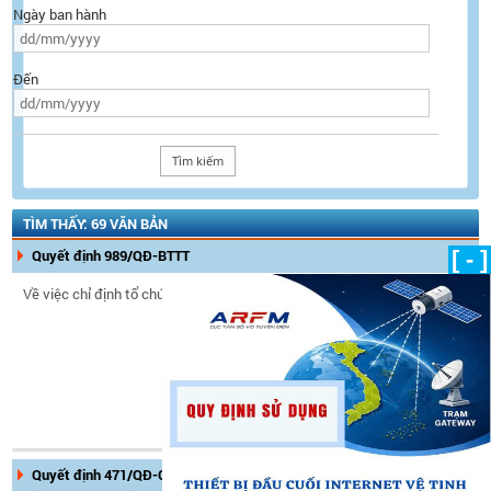
Ngày ban hành
Đến
TÌM THẤY: 69 VĂN BẢN
Quyết định 989/QĐ-BTTT
[ - ]
Về việc chỉ định tổ chức thử nghiệm
Ngày ban hành:
18/06/2024
Ngày có hiệu lực:
18/06/2024
Tình trạng hiệu lực:
Còn hiệu
lực
Quyết định 471/QĐ-CTS