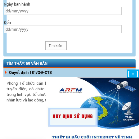
Ngày ban hành
Đến
TÌM THẤY: 69 VĂN BẢN
Quyết định 181/QĐ-CTS
[ - ]
Phòng Tổ chức cán bộ là đơn vị thuộc Cục Tần số vô
tuyến điện, có chức năng tham mưu, giúp Cục trưởng
trong lĩnh vực tổ chức, cán bộ, đào tạo, phát triển nguồn
nhân lực và lao động, tiền lương.
Ngày ban hành:
18/04/2018
Ngày có hiệu lực:
18/04/2018
Tình trạng hiệu lực:
Còn hiệu
lực