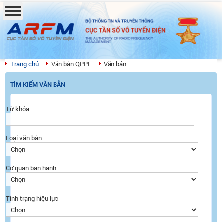
BỘ THÔNG TIN VÀ TRUYỀN THÔNG
CỤC TẦN SỐ VÔ TUYẾN ĐIỆN
THE AUTHORITY OF RADIO FREQUENCY
MANAGEMENT
Trang chủ
Văn bản QPPL
Văn bản
TÌM KIẾM VĂN BẢN
Từ khóa
Loại văn bản
Cơ quan ban hành
Tình trạng hiệu lực