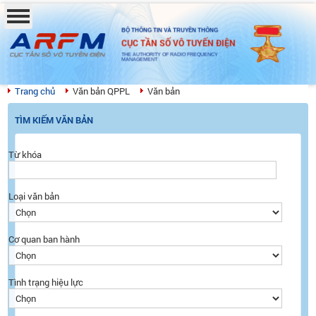
BỘ THÔNG TIN VÀ TRUYỀN THÔNG
CỤC TẦN SỐ VÔ TUYẾN ĐIỆN
THE AUTHORITY OF RADIO FREQUENCY
MANAGEMENT
Trang chủ
Văn bản QPPL
Văn bản
TÌM KIẾM VĂN BẢN
Từ khóa
Loại văn bản
Cơ quan ban hành
Tình trạng hiệu lực