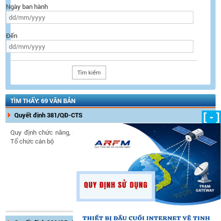
Ngày ban hành
Đến
TÌM THẤY: 69 VĂN BẢN
Quyết định 381/QĐ-CTS
[ - ]
Quy định chức năng, nhiệm vụ và quyền hạn của Phòng
Tổ chức cán bộ
Ngày ban hành:
07/07/2025
Ngày có hiệu lực:
07/07/2025
Tình trạng hiệu lực:
Còn hiệu
lực