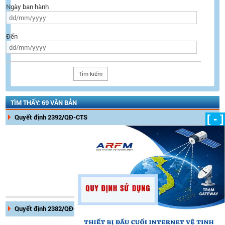
Ngày ban hành
Đến
TÌM THẤY: 69 VĂN BẢN
Quyết định 2392/QĐ-CTS
[ - ]
Ngày ban hành:
05/12/2023
Ngày có hiệu lực:
Tình trạng hiệu lực:
Còn hiệu
lực
Quyết định 2382/QĐ-TTKT