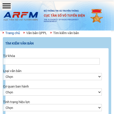
BỘ THÔNG TIN VÀ TRUYỀN THÔNG
CỤC TẦN SỐ VÔ TUYẾN ĐIỆN
THE AUTHORITY OF RADIO FREQUENCY
MANAGEMENT
Trang chủ
Văn bản QPPL
Tìm kiếm văn bản
TÌM KIẾM VĂN BẢN
Từ khóa
Loại văn bản
Cơ quan ban hành
Tình trạng hiệu lực