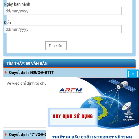
Ngày ban hành
Đến
TÌM THẤY: 69 VĂN BẢN
Quyết định 989/QĐ-BTTT
[ - ]
Về việc chỉ định tổ chức thử nghiệm
Ngày ban hành:
18/06/2024
Ngày có hiệu lực:
18/06/2024
Tình trạng hiệu lực:
Còn hiệu
lực
Quyết định 471/QĐ-CTS