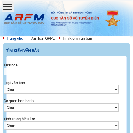
BỘ THÔNG TIN VÀ TRUYỀN THÔNG
CỤC TẦN SỐ VÔ TUYẾN ĐIỆN
THE AUTHORITY OF RADIO FREQUENCY
MANAGEMENT
Trang chủ
Văn bản QPPL
Tìm kiếm văn bản
TÌM KIẾM VĂN BẢN
Từ khóa
Loại văn bản
Cơ quan ban hành
Tình trạng hiệu lực