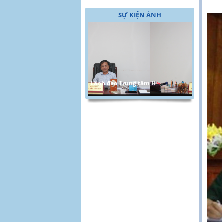
SỰ KIỆN ẢNH
Lãnh đạo Trung tâm II