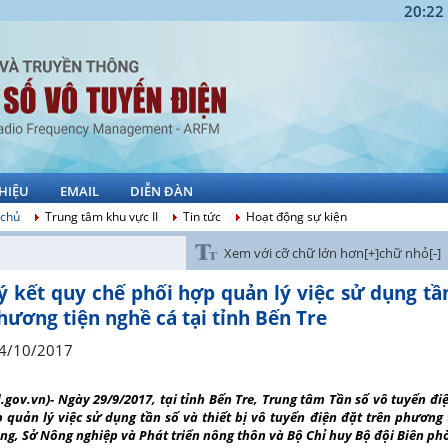
20:22
THIỆU
EMAIL
DIỄN ĐÀN
 chủ
Trung tâm khu vực II
Tin tức
Hoạt động sự kiện
Xem với cỡ chữ lớn hơn[+]
chữ nhỏ[-]
ý kết quy chế phối hợp quản lý việc sử dụng tần
hương tiện nghề cá tại tỉnh Bến Tre
4/10/2017
d.gov.vn)- Ngày 29/9/2017, tại tỉnh Bến Tre, Trung tâm Tần số vô tuyến điện
p quản lý việc sử dụng tần số và thiết bị vô tuyến điện đặt trên phươ
ng, Sở Nông nghiệp và Phát triển nông thôn và Bộ Chỉ huy Bộ đội Biên phò