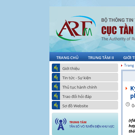
TRANG CHỦ
TRUNG TÂM II
GIỚI 
Trang
Giới thiệu
Tin tức - Sự kiện
Thủ tục hành chính
K
p
Trao đổi hỏi đáp
0
Sơ đồ Website
(rf
hợ
thô