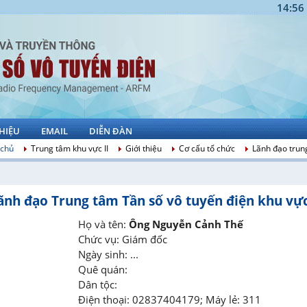
14:56
THIỆU
EMAIL
DIỄN ĐÀN
 chủ
Trung tâm khu vực II
Giới thiệu
Cơ cấu tổ chức
Lãnh đạo trun
ãnh đạo Trung tâm Tần số vô tuyến điện khu vực
Họ và tên:
Ông Nguyễn Cảnh Thế
Chức vụ:
Giám đốc
Ngày sinh:
...
Quê quán:
Dân tộc:
Điện thoại:
02837404179; Máy lẻ: 311