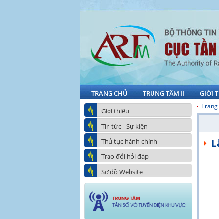
TRANG CHỦ
TRUNG TÂM II
GIỚI 
Trang
Giới thiệu
Tin tức - Sự kiện
Thủ tục hành chính
L
Trao đổi hỏi đáp
Sơ đồ Website