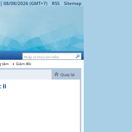
 | 08/08/2026 (GMT+7)
RSS
Sitemap
g tâm
Giám đốc
Quay lại
 II