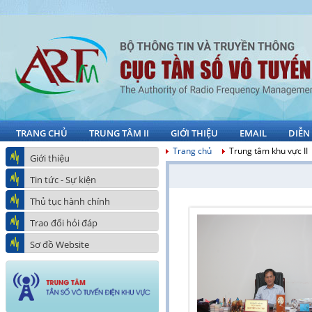
TRANG CHỦ
TRUNG TÂM II
GIỚI THIỆU
EMAIL
DIỄN
Trang chủ
Trung tâm khu vực II
Giới thiệu
Tin tức - Sự kiện
Thủ tục hành chính
Trao đổi hỏi đáp
Sơ đồ Website