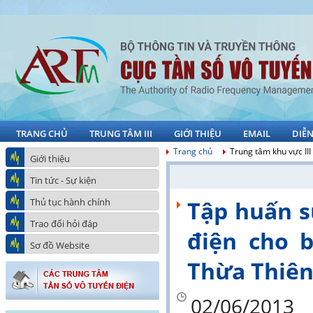
TRANG CHỦ
TRUNG TÂM III
GIỚI THIỆU
EMAIL
DIỄ
Trang chủ
Trung tâm khu vực III
Giới thiệu
Tin tức - Sự kiện
Thủ tục hành chính
Tập huấn s
Trao đổi hỏi đáp
điện cho 
Sơ đồ Website
Thừa Thiê
02/06/2013