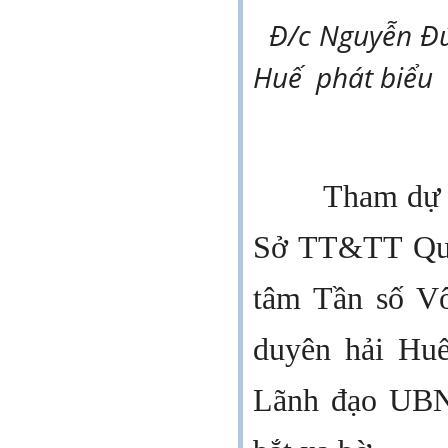
Đ/c Nguyễn Đứ
Huế
phát biểu
Tham dự c
Sở TT&TT Quản
tâm Tần số Vô
duyên hải Huế
Lãnh đạo UBND