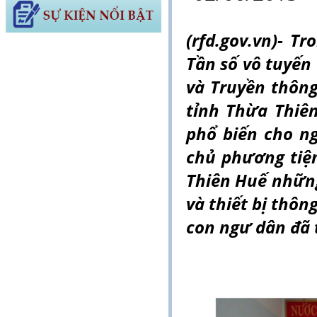
(rfd.gov.vn)- T
Tần số vô tuyến 
và Truyền thông
tỉnh Thừa Thiê
phổ biến cho n
chủ phương tiện
Thiên Huế những
và thiết bị thôn
con ngư dân đã 