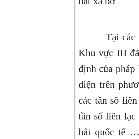
bắt xa bờ
Tại các
Khu vực III đ
định của pháp l
điện trên
phươ
các tần sô
liê
tần số liên lạ
hải quốc tế 