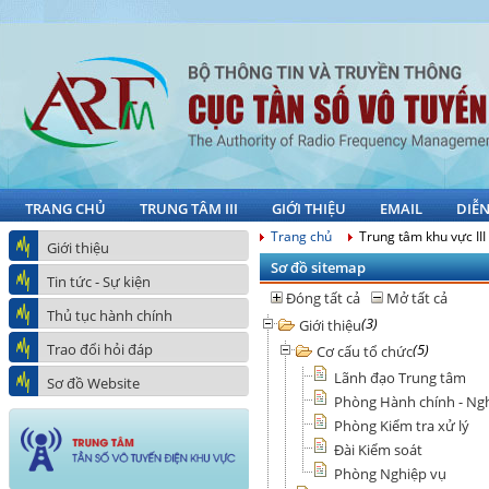
TRANG CHỦ
TRUNG TÂM III
GIỚI THIỆU
EMAIL
DIỄ
Trang chủ
Trung tâm khu vực III
Giới thiệu
Sơ đồ sitemap
Tin tức - Sự kiện
Đóng tất cả
Mở tất cả
Thủ tục hành chính
(3)
Giới thiệu
Trao đổi hỏi đáp
(5)
Cơ cấu tổ chức
Lãnh đạo Trung tâm
Sơ đồ Website
Phòng Hành chính - Ng
Phòng Kiểm tra xử lý
Đài Kiểm soát
Phòng Nghiệp vụ