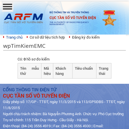
BỘ THÔNG TIN VÀ TRUYỀN THÔNG
CỤC TẦN SỐ VÔ TUYẾN ĐIỆN
THE AUTHORITY OF RADIO FREQUENCY
MANAGEMENT
Trang chủ
Cơ sở dữ liệu tích hợp
Đăng ký đo kiểm
wpTimKiemEMC
Có:
0
hồ sơ đo kiểm
Tên mẫu
Mã
Khách
Tiêu chuẩn
Trạng
thử
hiệu
hàng
thái
CỔNG THÔNG TIN ĐIỆN TỬ
CỤC TẦN SỐ VÔ TUYẾN ĐIỆN
Giấy phép số: 17/GP - TTĐT, ngày 11/3/2015 và 113/GPSĐBS - TTĐT, ngày
11/8/2015
Người chịu trách nhiệm: Bà Nguyễn Phương Anh. Chức vụ: Phó Cục trưởng
Trụ sở chính: 115 Trần Duy Hưng - Cầu Giấy - Hà Nội.
Điện thoại: (84-24) 3556 4919 | Fax: (84-24) 3556 4930 | Email: