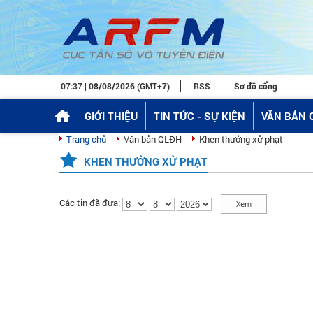
07:37 | 08/08/2026 (GMT+7)
RSS
Sơ đồ cổng
GIỚI THIỆU
TIN TỨC - SỰ KIỆN
VĂN BẢN 
Trang chủ
Văn bản QLĐH
Khen thưởng xử phạt
KHEN THƯỞNG XỬ PHẠT
Các tin đã đưa: