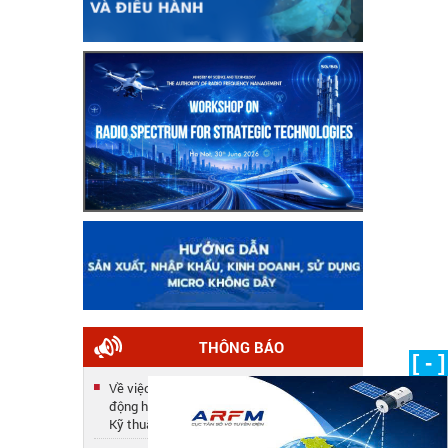
THÔNG BÁO
[ - ]
Về việc công nhận kết quả tuyển dụng lao
động hợp đồng năm 2025 của Trung tâm
Kỹ thuật