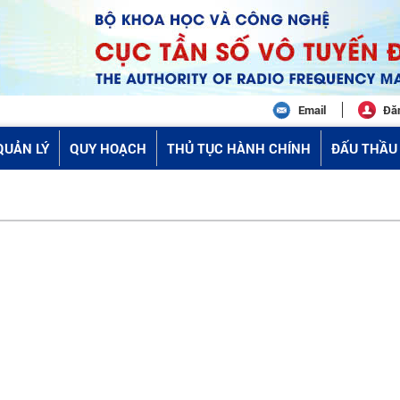
Email
Đă
QUẢN LÝ
QUY HOẠCH
THỦ TỤC HÀNH CHÍNH
ĐẤU THẦU 