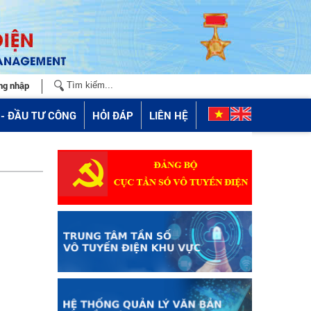
ng nhập
- ĐẦU TƯ CÔNG
HỎI ĐÁP
LIÊN HỆ