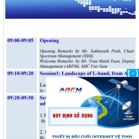
[ - ]