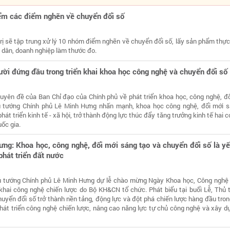
ểm các điểm nghẽn về chuyển đổi số
trị sẽ tập trung xử lý 10 nhóm điểm nghẽn về chuyển đổi số, lấy sản phẩm thự
 dân, doanh nghiệp làm thước đo.
ười đứng đầu trong triển khai khoa học công nghệ và chuyển đổi số
huyên đề của Ban Chỉ đạo của Chính phủ về phát triển khoa học, công nghệ, đ
ủ tướng Chính phủ Lê Minh Hưng nhấn mạnh, khoa học công nghệ, đổi mới s
hát triển kinh tế - xã hội, trở thành động lực thúc đẩy tăng trưởng kinh tế hai 
ốc gia.
ng: Khoa học, công nghệ, đổi mới sáng tạo và chuyển đổi số là yế
phát triển đất nước
hủ tướng Chính phủ Lê Minh Hưng dự lễ chào mừng Ngày Khoa học, Công nghệ
 khai công nghệ chiến lược do Bộ KH&CN tổ chức. Phát biểu tại buổi Lễ, Thủ
yển đổi số trở thành nền tảng, động lực và đột phá chiến lược hàng đầu tron
hát triển công nghệ chiến lược, nâng cao năng lực tự chủ công nghệ và xây d