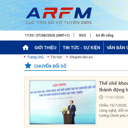
17:03 | 07/08/2026 (GMT+7)
RSS
Sơ đồ cổng
GIỚI THIỆU
TIN TỨC - SỰ KIỆN
VĂN BẢN 
Trang chủ
Tin tức
chuyen-doi-so
CHUYỂN ĐỔI SỐ
Thể chế khoa
thành động lự
17/07/2026
Chiều 15/7/2026,
công nghệ, đổi m
tướng Chính phủ H