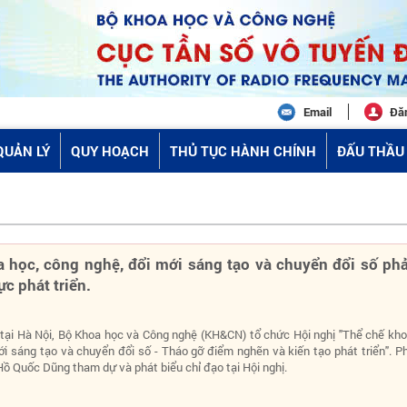
Email
Đă
QUẢN LÝ
QUY HOẠCH
THỦ TỤC HÀNH CHÍNH
ĐẤU THẦU 
 học, công nghệ, đổi mới sáng tạo và chuyển đổi số phả
c phát triển.
 tại Hà Nội, Bộ Khoa học và Công nghệ (KH&CN) tổ chức Hội nghị "Thể chế kho
ới sáng tạo và chuyển đổi số - Tháo gỡ điểm nghẽn và kiến tạo phát triển". P
ồ Quốc Dũng tham dự và phát biểu chỉ đạo tại Hội nghị.