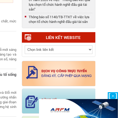
lựa chọn tổ chức hành nghề đấu giá tài
sản"
Thông báo số 1140/TB-TTKT về việc lựa
chọn tổ chức hành nghề đấu giá tài sản
c chất, mức
Quyết định phê duyệt kế hoạch tuyển
dụng lao động hợp đồng năm 2025 của
LIÊN KẾT WEBSITE
Trung tâm Kỹ thuật
Thông báo tuyển dụng lao động hợp đồng
ổi mới sáng
năm 2025 của Trung tâm Kỹ thuật
áng tạo và
Quyết định công nhận kết quả tuyển dụng
con số, nâng
viên chức 2025 của Trung tâm Kỹ thuật
(190/QĐ-TTKT)
u tố sống
Triệu tập thí sinh đủ điều kiện xét tuyển
vòng 2 kỳ tuyển dụng viên chức năm 2025
của Trung tâm Kỹ thuật
Danh sách thí sinh không đáp ứng đủ điều
 và Đổi mới
[ - ]
kiện vòng 1 kỳ tuyển dụng viên chức năm
 tướng nhấn
2025 của Trung tâm Kỹ thuật
g giai đoạn
ựng hệ sinh
Về việc lựa chọn tổ chức hành nghề đấu
giá tài sản