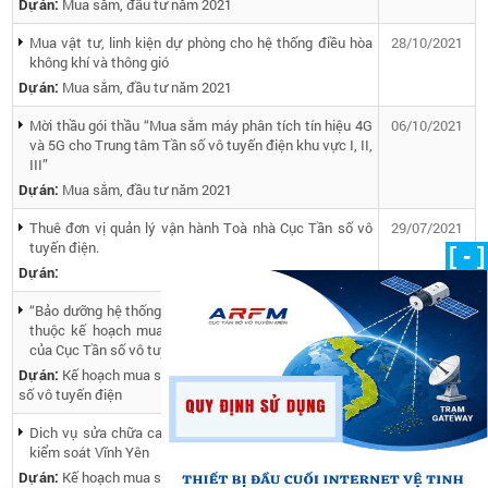
Dự án:
Mua sắm, đầu tư năm 2021
Mua vật tư, linh kiện dự phòng cho hệ thống điều hòa
28/10/2021
không khí và thông gió
Dự án:
Mua sắm, đầu tư năm 2021
Mời thầu gói thầu “Mua sắm máy phân tích tín hiệu 4G
06/10/2021
và 5G cho Trung tâm Tần số vô tuyến điện khu vực I, II,
III”
Dự án:
Mua sắm, đầu tư năm 2021
Thuê đơn vị quản lý vận hành Toà nhà Cục Tần số vô
29/07/2021
tuyến điện.
[ - ]
Dự án:
“Bảo dưỡng hệ thống điều hòa không khí và thông gió”
18/11/2020
thuộc kế hoạch mua sắm dịch vụ năm 2020 (lần 02)
của Cục Tần số vô tuyến điện
Dự án:
Kế hoạch mua sắm tài sản năm 2020 của Cục Tần
số vô tuyến điện
Dich vụ sửa chữa card DAQ và mô đun SBC của trạm
11/11/2020
kiểm soát Vĩnh Yên
Dự án:
Kế hoạch mua sắm tài sản năm 2020 của Cục Tần