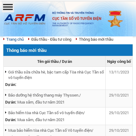
BỘ THÔNG TIN VÀ TRUYỀN THÔNG
CỤC TẦN SỐ VÔ TUYẾN ĐIỆN
THE AUTHORITY OF RADIO FREQUENCY
MANAGEMENT
Trang chủ
Đấu thầu - Đầu tư công
Thông báo mời thầu
Thông báo mời thầu
Tên gói thầu / Dự án
Ngày công bố
Gói thầu sửa chữa hè, bậc tam cấp Tòa nhà Cục Tần số
13/11/2023
vô tuyến điện
Dự án:
Bảo dưỡng hệ thống thang máy Thyssen./
29/10/2021
Dự án:
Mua sắm, đầu tư năm 2021
Bảo hiểm tòa nhà Cục Tần số vô tuyến điện/
29/10/2021
Dự án:
Mua sắm, đầu tư năm 2021
Mua bảo hiểm tòa nhà Cục Tần số Vô tuyến điện/
29/10/2021