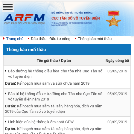
BỘ THÔNG TIN VÀ TRUYỀN THÔNG
CỤC TẦN SỐ VÔ TUYẾN ĐIỆN
THE AUTHORITY OF RADIO FREQUENCY
MANAGEMENT
Trang chủ
Đấu thầu - Đầu tư công
Thông báo mời thầu
Thông báo mời thầu
Tên gói thầu / Dự án
Ngày công bố
Bảo dưỡng hệ thống điều hòa cho tòa nhà Cục Tần số
05/09/2019
vô tuyến điện.
Dự án:
Kế hoạch mua sắm và sửa chữa năm 2019
Bảo trì hệ thống đỗ xe tự động cho Tòa nhà Cục Tần số
05/09/2019
vô tuyến điện năm 2019
Dự án:
Kế hoạch mua sắm tài sản, hàng hóa, dịch vụ năm
2019 của Cục Tần số vô tuyến điện
Linh kiện của hệ thống kiểm soát GEW
03/09/2019
Dự án:
Kế hoạch mua sắm tài sản, hàng hóa, dịch vụ năm