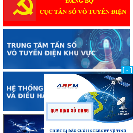
[ - ]