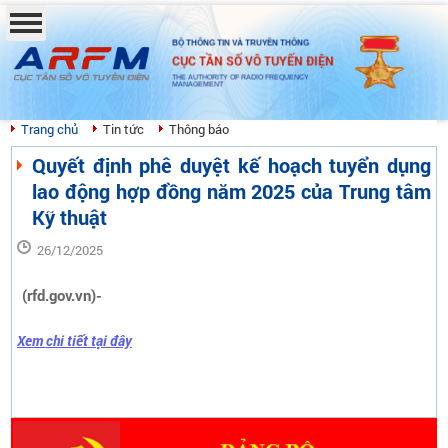
BỘ THÔNG TIN VÀ TRUYỀN THÔNG
CỤC TẦN SỐ VÔ TUYẾN ĐIỆN
THE AUTHORITY OF RADIO FREQUENCY
MANAGEMENT
Trang chủ
Tin tức
Thông báo
Quyết định phê duyệt kế hoạch tuyển dụng
lao động hợp đồng năm 2025 của Trung tâm
Kỹ thuật
26/12/2025
(rfd.gov.vn)-
Xem chi tiết tại đây