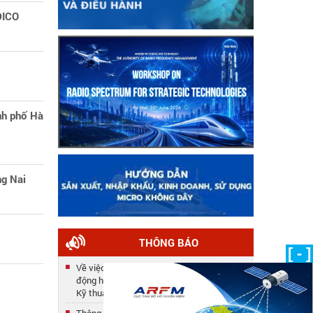
IDICO
ành phố Hà
ng Nai
THÔNG BÁO
[ - ]
Về việc công nhận kết quả tuyển dụng lao
động hợp đồng năm 2025 của Trung tâm
Kỹ thuật
Thông báo số 33/TB-TTKT về việc gia hạn