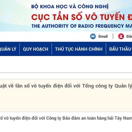
Email
Đă
QUẢN LÝ
QUY HOẠCH
THỦ TỤC HÀNH CHÍNH
ĐẤU THẦU 
uật về tần số vô tuyến điện đối với Tổng công ty Quản l
 số vô tuyến điện đối với Công ty Bảo đảm an toàn hàng hải Tây Na