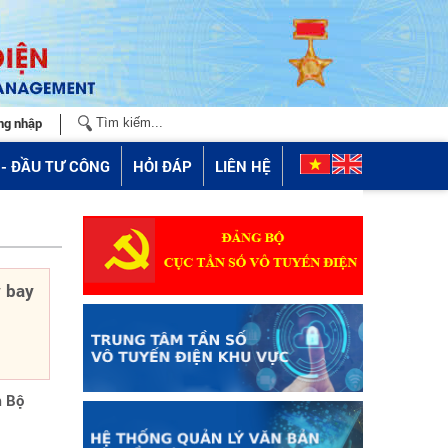
ng nhập
- ĐẦU TƯ CÔNG
HỎI ĐÁP
LIÊN HỆ
ý bay
m Bộ