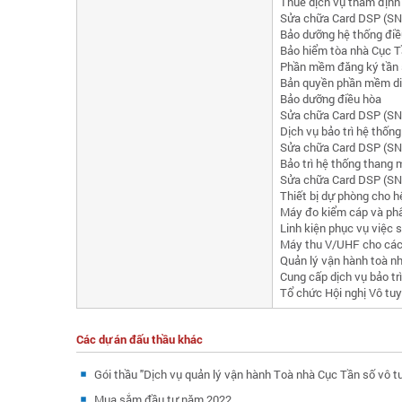
Thuê dịch vụ thẩm định 
Sửa chữa Card DSP (SN:
Bảo dưỡng hệ thống điề
Bảo hiểm tòa nhà Cục T
Phần mềm đăng ký tần 
Bản quyền phần mềm diệ
Bảo dưỡng điều hòa
Sửa chữa Card DSP (SN:
Dịch vụ bảo trì hệ thốn
Sửa chữa Card DSP (SN
Bảo trì hệ thống thang
Sửa chữa Card DSP (SN:
Thiết bị dự phòng cho 
Máy đo kiểm cáp và phân 
Linh kiện phục vụ việc 
Máy thu V/UHF cho các 
Quản lý vận hành toà n
Cung cấp dịch vụ bảo tr
Tổ chức Hội nghị Vô tu
Các dự án đấu thầu khác
Gói thầu "Dịch vụ quản lý vận hành Toà nhà Cục Tần số vô t
Mua sắm đầu tư năm 2022