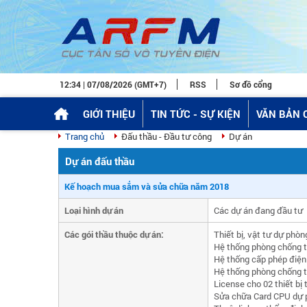
12:34 | 07/08/2026 (GMT+7)
RSS
Sơ đồ cổng
GIỚI THIỆU
TIN TỨC - SỰ KIỆN
VĂN BẢN 
Trang chủ
Đấu thầu - Đầu tư công
Dự án
Dự án đấu thầu
Kế hoạch mua sắm và sửa chữa năm 2018
Loại hình dự án
Các dự án đang đầu tư
Các gói thầu thuộc dự án:
Thiết bị, vật tư dự phò
Hệ thống phòng chống tấ
Hệ thống cấp phép điện
Hệ thống phòng chống t
License cho 02 thiết bị 
Sửa chữa Card CPU dự 