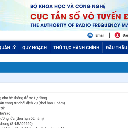
Email
Đă
QUẢN LÝ
QUY HOẠCH
THỦ TỤC HÀNH CHÍNH
ĐẤU THẦU 
ng cho hệ thống đỗ xe tự động
n công từ chối dịch vụ (thời hạn 1 năm)
 tử
hư rác
tường lửa (thời hạn 02 năm)
phòng (SN:BA02629)