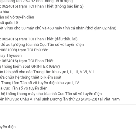
giá băng tần 2.6GHz cho thông tin di động
 0624016) trạm TCI Phan Thiết (thông báo lần 2)
u hòa
ần số Vô tuyến điện
số quốc tế
t virus cho 50 máy chủ và 450 máy tính cá nhân (thời gian 02 năm)
 0624016) trạm TCI Phan Thiết (đấu thầu lại)
g đỗ xe tự động tòa nhà Cục Tần số vô tuyến điện
:0831008) trạm TCI Phú Yên
 máy Thyssen
 0624016) trạm TCI Phan Thiết
hệ thống kiểm soát GRINTEK (GEW)
tích phổ cho các Trung tâm khu vực I, II, III, V, VI, VII
sửa chữa hệ thống thiết bị kiểm soát
Trung tâm Tần số vô tuyến điện khu vực I, IV
hà Cục Tần số vô tuyến điện
ì hệ thống thang máy cho tòa nhà Cục Tần số vô tuyến điện
yến khu vực Châu Á Thái Bình Dương lần thứ 23 (AWG-23) tại Việt Nam
uyến điện