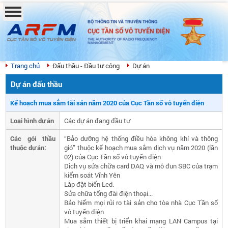
BỘ THÔNG TIN VÀ TRUYỀN THÔNG
CỤC TẦN SỐ VÔ TUYẾN ĐIỆN
THE AUTHORITY OF RADIO FREQUENCY
MANAGEMENT
Trang chủ
Đấu thầu - Đầu tư công
Dự án
Dự án đấu thầu
Kế hoạch mua sắm tài sản năm 2020 của Cục Tần số vô tuyến điện
Loại hình dự án
Các dự án đang đầu tư
Các gói thầu
“Bảo dưỡng hệ thống điều hòa không khí và thông
thuộc dự án:
gió” thuộc kế hoạch mua sắm dịch vụ năm 2020 (lần
02) của Cục Tần số vô tuyến điện
Dich vụ sửa chữa card DAQ và mô đun SBC của trạm
kiểm soát Vĩnh Yên
Lắp đặt biển Led.
Sửa chữa tổng đài điện thoại...
Bảo hiểm mọi rủi ro tài sản cho tòa nhà Cục Tần số
vô tuyến điện
Mua sắm thiết bị triển khai mạng LAN Campus tại