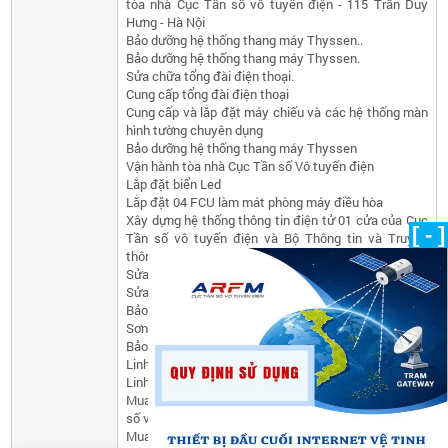
tòa nhà Cục Tần số vô tuyến điện - 115 Trần Duy
Hưng - Hà Nội
Bảo dưỡng hệ thống thang máy Thyssen..
Bảo dưỡng hệ thống thang máy Thyssen.
Sửa chữa tổng đài điện thoại.
Cung cấp tổng đài điện thoại
Cung cấp và lắp đặt máy chiếu và các hệ thống màn
hình tường chuyên dụng
Bảo dưỡng hệ thống thang máy Thyssen
Vận hành tòa nhà Cục Tần số Vô tuyến điện
Lắp đặt biển Led
Lắp đặt 04 FCU làm mát phòng máy điều hòa
Xây dựng hệ thống thông tin điện tử 01 cửa của Cục
[ - ]
Tần số vô tuyến điện và Bộ Thông tin và Truyền
thông
Sửa chữa tổng đài điện thoại
Sửa chữa hệ thống Access Control
Bảo trì hệ thống cấp điện
Sơn sàn tầng hầm bãi đỗ xe khu B, C
Bảo trì hệ thống máy phát điện dự phòng
Linh kiện dự phòng cho hệ thống đỗ xe tự động
Linh kiện dự phòng cho hệ thống điều hòa
Mua sắm máy thu kiểm soát cho các Trung tâm Tần
số vô tuyến điện khu vực
Mua sắm 02 hệ thống thiết bị kiểm soát triển khai cơ