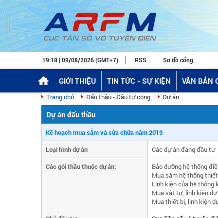
19:18 | 09/08/2026 (GMT+7)
RSS
Sơ đồ cổng
GIỚI THIỆU
TIN TỨC - SỰ KIỆN
VĂN BẢN 
Trang chủ
Đấu thầu - Đầu tư công
Dự án
Dự án đấu thầu
Kế hoạch mua sắm và sửa chữa năm 2019
Loại hình dự án
Các dự án đang đầu tư
Các gói thầu thuộc dự án:
Bảo dưỡng hệ thống điề
Mua sắm hệ thống thiết 
Linh kiện của hệ thống 
Mua vật tư, linh kiện d
Mua thiết bị, linh kiện 