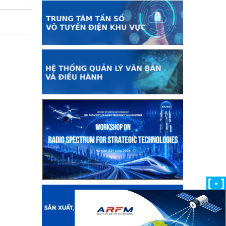
[ - ]