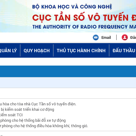
Email
Đă
QUẢN LÝ
QUY HOẠCH
THỦ TỤC HÀNH CHÍNH
ĐẤU THẦU 
u hòa cho tòa nhà Cục Tần số vô tuyến điện.
bị kiểm soát triển khai cơ động
kiểm soát TCI
ự phòng cho hệ thống bãi đỗ xe tự động
dự phòng cho hệ thống điều hòa không khí, thông gió.