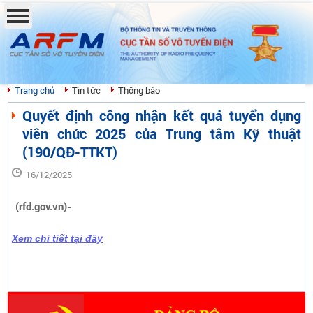
BỘ THÔNG TIN VÀ TRUYỀN THÔNG
CỤC TẦN SỐ VÔ TUYẾN ĐIỆN
THE AUTHORITY OF RADIO FREQUENCY
MANAGEMENT
Trang chủ
Tin tức
Thông báo
Quyết định công nhận kết quả tuyển dụng
viên chức 2025 của Trung tâm Kỹ thuật
(190/QĐ-TTKT)
16/12/2025
(rfd.gov.vn)-
Xem chi tiết tại đây