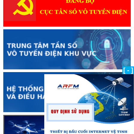
[ - ]