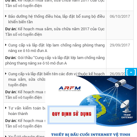
Dự án:
Kế hoạch mua sắm, sửa chữa năm 2017 của Cục
Tần số vô tuyến điện
Bảo dưỡng hệ thống điều hòa, lắp đặt bổ sung bộ điều
06/10/2017
khiển biến tần
Dự án:
Kế hoạch mua sắm, sửa chữa năm 2017 của Cục
Tần số vô tuyến điện
Cung cấp và lắp đặt lớp lam chống nắng phòng thang
29/09/2017
nâng xe ô tô mô đun A
Dự án:
Gói thầu “Cung cấp và lắp đặt lớp lam chống nắng
phòng thang nâng xe ô tô mô đun A
[ - ]
Cung cấp và lắp đặt biển tên các đơn vị thuộc kế hoạch
26/09/2017
mua sắm, sửa chữa năm 2017 của Cục Tần số vô
tuyến điện
Dự án:
Kế hoạch mua sắm, sửa chữa năm 2017 của Cục
Tần số vô tuyến điện
Tư vấn kiểm toán báo cáo quyết toán dự án đầu tư
19/09/2017
hoàn thành
Dự án:
Kế hoạch mua sắm, sửa chữa năm 2017 của Cục
Tần số vô tuyến điện
Xe Ô tô chuyên dùng (loại 02 cầu 07 chỗ)
15/09/2017