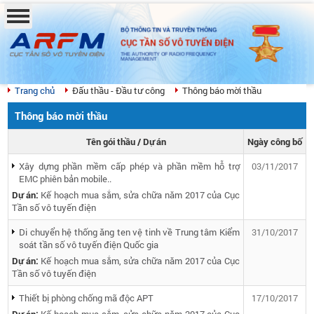
BỘ THÔNG TIN VÀ TRUYỀN THÔNG
CỤC TẦN SỐ VÔ TUYẾN ĐIỆN
THE AUTHORITY OF RADIO FREQUENCY
MANAGEMENT
Trang chủ
Đấu thầu - Đầu tư công
Thông báo mời thầu
Thông báo mời thầu
Tên gói thầu / Dự án
Ngày công bố
Xây dựng phần mềm cấp phép và phần mềm hỗ trợ
03/11/2017
EMC phiên bản mobile..
Dự án:
Kế hoạch mua sắm, sửa chữa năm 2017 của Cục
Tần số vô tuyến điện
Di chuyển hệ thống ăng ten vệ tinh về Trung tâm Kiểm
31/10/2017
soát tần số vô tuyến điện Quốc gia
Dự án:
Kế hoạch mua sắm, sửa chữa năm 2017 của Cục
Tần số vô tuyến điện
Thiết bị phòng chống mã độc APT
17/10/2017