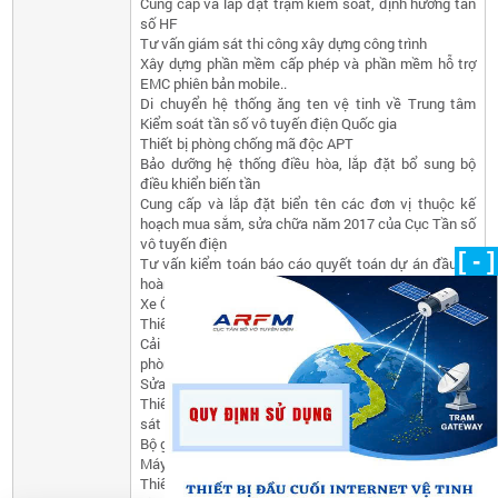
Cung cấp và lắp đặt trạm kiểm soát, định hướng tần
số HF
Tư vấn giám sát thi công xây dựng công trình
Xây dựng phần mềm cấp phép và phần mềm hỗ trợ
EMC phiên bản mobile..
Di chuyển hệ thống ăng ten vệ tinh về Trung tâm
Kiểm soát tần số vô tuyến điện Quốc gia
Thiết bị phòng chống mã độc APT
Bảo dưỡng hệ thống điều hòa, lắp đặt bổ sung bộ
điều khiển biến tần
Cung cấp và lắp đặt biển tên các đơn vị thuộc kế
hoạch mua sắm, sửa chữa năm 2017 của Cục Tần số
vô tuyến điện
[ - ]
Tư vấn kiểm toán báo cáo quyết toán dự án đầu tư
hoàn thành
Xe Ô tô chuyên dùng (loại 02 cầu 07 chỗ)
Thiết bị dự phòng cho hệ thống TCI model 735.
Cải tạo sàn nâng kỹ thuật cho phòng sửa chữa và
phòng hiệu chuẩn
Sửa chữa trạm kiểm soát tần số tại Điện Biên
Thiết bị mở rộng mạng thông tin di động cho bộ giám
sát SMU2012 và thiết bị cấp nguồn kèm theo
Bộ giám sát điều kiện làm việc cho trạm kiểm soát
Máy đo và thiết bị hỗ trợ đo kiểm
Thiết bị dự phòng cho hệ thống RS