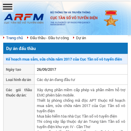
BỘ THÔNG TIN VÀ TRUYỀN THÔNG
CỤC TẦN SỐ VÔ TUYẾN ĐIỆN
THE AUTHORITY OF RADIO FREQUENCY
MANAGEMENT
Trang chủ
Đấu thầu - Đầu tư công
Dự án
Dự án đấu thầu
Kế hoạch mua sắm, sửa chữa năm 2017 của Cục Tần số vô tuyến điện
Ngày tạo
26/09/2017
Loại hình dự án
Các dự án đang đầu tư
Các gói thầu
Xây dựng phần mềm cấp phép và phần mềm hỗ trợ
thuộc dự án:
EMC phiên bản mobile.
Thiết bị phòng chống mã độc APT thuộc Kế hoạch
mua sắm, sửa chữa năm 2017 của Cục Tần số vô
tuyến điện
Mua bảo hiểm tòa nhà Cục Tần số vô tuyến điện
Thi công xây lắp thuộc dự án Trung tâm Tần số vô
tuyến điện khu vực IV - Cần Thơ