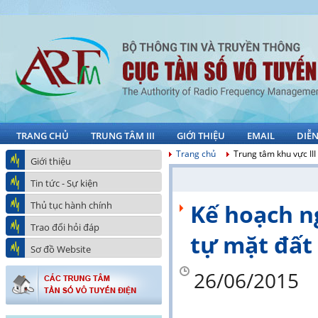
TRANG CHỦ
TRUNG TÂM III
GIỚI THIỆU
EMAIL
DIỄ
Trang chủ
Trung tâm khu vực III
Giới thiệu
Tin tức - Sự kiện
Thủ tục hành chính
Kế hoạch n
Trao đổi hỏi đáp
tự mặt đất
Sơ đồ Website
26/06/2015