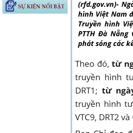
(rfd.gov.vn)- N
hình Việt Nam đa
Truyền hình Vi
PTTH Đà Nẵng v
phát sóng các k
Theo đó,
từ ng
truyền hình 
DRT1;
từ ngà
truyền hình t
VTC9, DRT2 và 