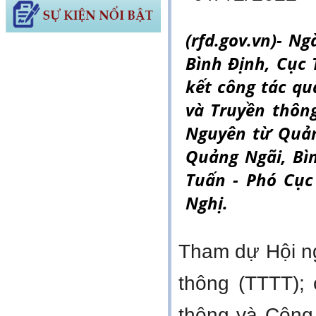
(rfd.gov.vn)- N
Bình Định, Cục 
kết công tác qu
và Truyền thôn
Nguyên từ Quản
Quảng Ngãi, Bì
Tuấn - Phó Cục
Nghị.
Tham dự Hội ng
thông (TTTT);
thông và Công