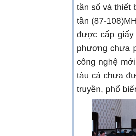
tần số và thiế
tần (87-108)MH
được cấp giấy
phương chưa p
công nghệ mới; 
tàu cá chưa đư
truyền, phổ bi