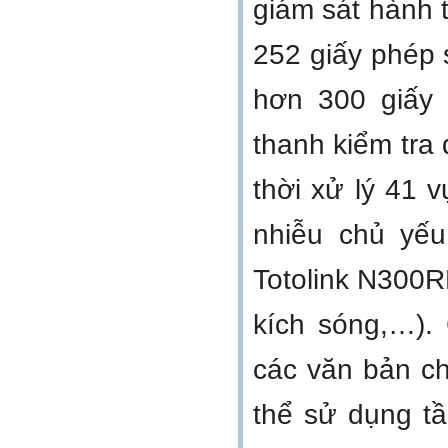
giám sát hành t
252 giấy phép 
hơn 300 giấy 
thanh kiểm tra 
thời xử lý 41 
nhiễu chủ yếu 
Totolink N300R
kích sóng,…).
các văn bản ch
thể sử dụng t