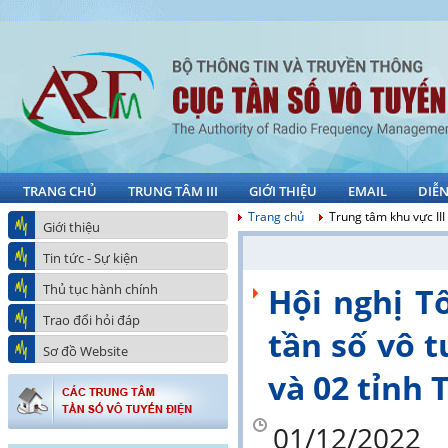
TRANG CHỦ
TRUNG TÂM III
GIỚI THIỆU
EMAIL
DIỄ
Trang chủ
Trung tâm khu vực III
Giới thiệu
Tin tức - Sự kiện
Thủ tục hành chính
Hội nghị 
Trao đổi hỏi đáp
tần số vô 
Sơ đồ Website
và 02 tỉnh
01/12/2022