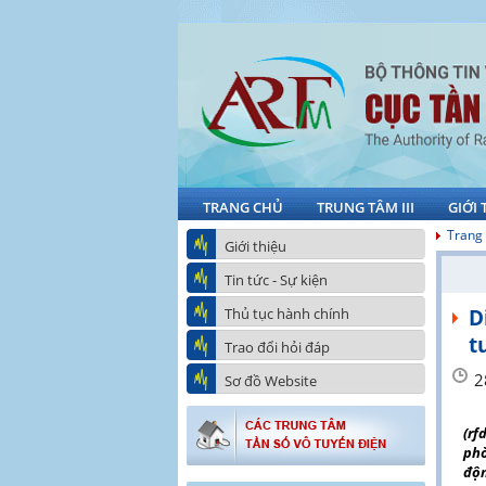
TRANG CHỦ
TRUNG TÂM III
GIỚI 
Trang
Giới thiệu
Tin tức - Sự kiện
Thủ tục hành chính
D
t
Trao đổi hỏi đáp
2
Sơ đồ Website
(rf
phò
độn