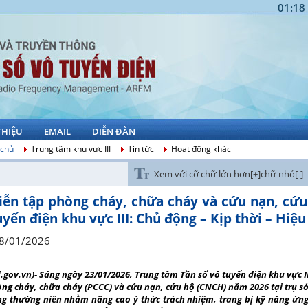
01:18
THIỆU
EMAIL
DIỄN ĐÀN
 chủ
Trung tâm khu vực III
Tin tức
Hoạt động khác
Xem với cỡ chữ lớn hơn[+]
chữ nhỏ[-]
iễn tập phòng cháy, chữa cháy và cứu nạn, cứu
uyến điện khu vực III: Chủ động – Kịp thời – Hiệu
8/01/2026
d.gov.vn)- Sáng ngày 23/01/2026, Trung tâm Tần số vô tuyến điện khu vực III
ng cháy, chữa cháy (PCCC) và cứu nạn, cứu hộ (CNCH) năm 2026 tại trụ sở
g thường niên nhằm nâng cao ý thức trách nhiệm, trang bị kỹ năng ứng