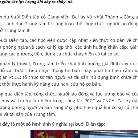
 giữa các lực lượng khi xảy ra cháy, nổ.
 dự buổi Diễn tập có Giảng viên, Đại úy Võ Nhật Thành – Công
; Lãnh đạo Trung tâm III cùng toàn thể công chức, người lao động
sở Trung tâm III.
buổi Diễn tập, các học viên được cập nhật kiến thức cơ bản về c
 phòng ngừa và cách xử lý kịp thời các tình huống khẩn cấp. Giả
ụng các phương tiện, dụng cụ chữa cháy hiện có tại cơ sở.
phần lý thuyết, Trung tâm triển khai tình huống giả định xảy ra 
đủ các bước: Tiếp nhận thông tin báo cháy, phát tín hiệu cảnh bá
 an PCCC; tổ chức sơ tán người và tài sản; sử dụng bình chữa chá
 thời thực hành kỹ năng cứu nạn, cứu hộ cơ bản.
g qua diễn tập, công chức, người lao động và lực lượng bảo vệ củ
 huy vai trò trách nhiệm trong công tác PCCC và CNCH. Các kỹ n
động phòng ngừa và sẵn sàng ứng phó hiệu quả khi có sự cố cháy
i và tài sản của Trung tâm.
 đây là một số hình ảnh ý nghĩa tại buổi Diễn tập: