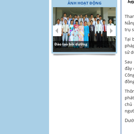
hợp
ẢNH HOẠT ĐỘNG
Tham
Nẵng
trụ 
Tại 
Đào tạo bồi dưỡng
pháp
sử d
Sau 
đầy 
Công
đồng
Thôn
phát
chủ 
ngườ
Dưới