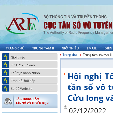
TRANG CHỦ
TRUNG TÂM II
GIỚI THIỆU
EMAIL
DIỄN
Trang chủ
Trung tâm khu vực II
Giới thiệu
Tin tức - Sự kiện
Thủ tục hành chính
Hội nghị Tổ
Trao đổi hỏi đáp
tần số vô 
Sơ đồ Website
Cửu long v
02/12/2022