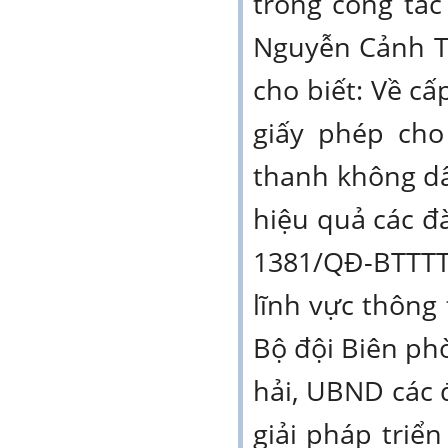
trong công tá
Nguyễn Cảnh Th
cho biết: Về cấ
giấy phép cho
thanh không dây
hiệu quả các đà
1381/QĐ-BTTTT 
lĩnh vực thông 
Bộ đội Biên ph
hải, UBND các 
giải pháp triển