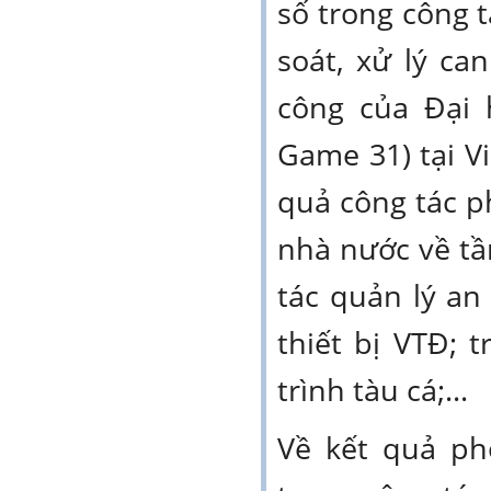
số trong công ta
soát, xử lý ca
công của Đại
Game 31) tại V
quả công tác ph
nhà nước về tầ
tác quản lý an
thiết bị VTĐ; 
trình tàu cá;...
Về kết quả ph