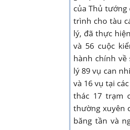
của Thủ tướng đ
trình cho tàu c
lý, đã thực hiệ
và 56 cuộc kiể
hành chính về 
lý 89 vụ can nh
và 16 vụ tại các
thác 17 trạm 
thường xuyên c
băng tần và n