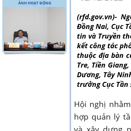
ẢNH HOẠT ĐỘNG
(rfd.gov.vn)- N
Đồng Nai, Cục T
tin và Truyền t
Lãnh đạo Trung tâm II
kết công tác phố
thuộc địa bàn
Tre, Tiền Giang
Dương, Tây Ninh
trưởng Cục Tần 
Hội nghị nhằm 
hợp quản lý t
và xây dựng 