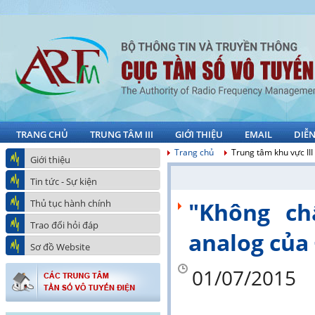
TRANG CHỦ
TRUNG TÂM III
GIỚI THIỆU
EMAIL
DIỄ
Trang chủ
Trung tâm khu vực III
Giới thiệu
Tin tức - Sự kiện
Thủ tục hành chính
"Không ch
Trao đổi hỏi đáp
analog của
Sơ đồ Website
01/07/2015