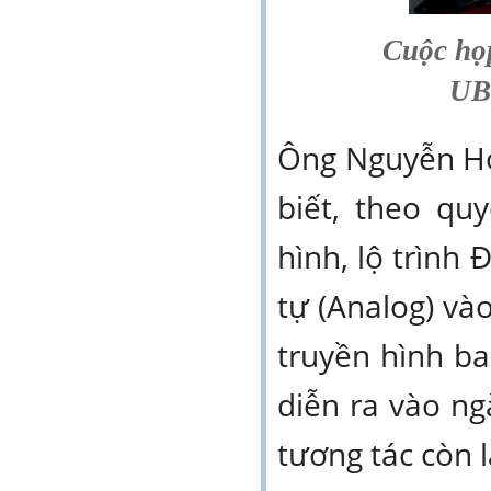
Cuộc họ
UB
Ông Nguyễn H
biết, theo qu
hình, lộ trình
tự (Analog) vào
truyền hình b
diễn ra vào ng
tương tác còn 