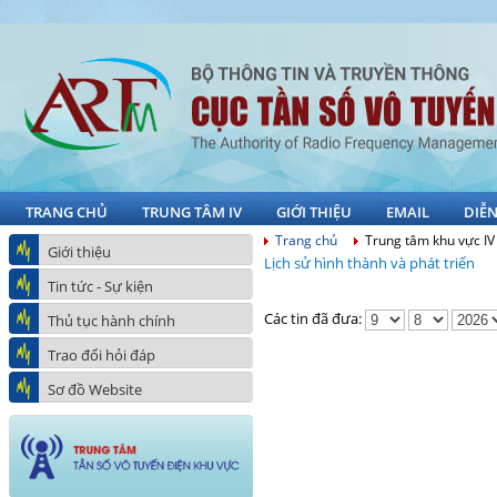
TRANG CHỦ
TRUNG TÂM IV
GIỚI THIỆU
EMAIL
DIỄ
Trang chủ
Trung tâm khu vực IV
Giới thiệu
Lịch sử hình thành và phát triển
Tin tức - Sự kiện
Các tin đã đưa:
Thủ tục hành chính
Trao đổi hỏi đáp
Sơ đồ Website