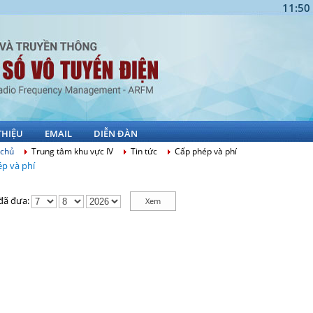
11:50
THIỆU
EMAIL
DIỄN ĐÀN
 chủ
Trung tâm khu vực IV
Tin tức
Cấp phép và phí
p và phí
 đã đưa: