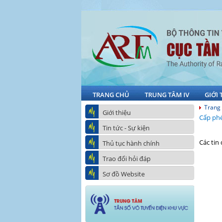
TRANG CHỦ
TRUNG TÂM IV
GIỚI 
Trang
Giới thiệu
Cấp phé
Tin tức - Sự kiện
Các tin
Thủ tục hành chính
Trao đổi hỏi đáp
Sơ đồ Website