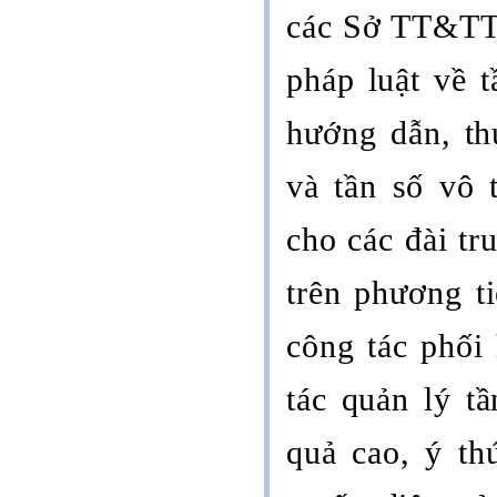
các Sở TT&TT 
pháp luật về 
hướng dẫn, th
và tần số vô 
cho các đài tr
trên phương t
công tác phối
tác quản lý tầ
quả cao, ý th