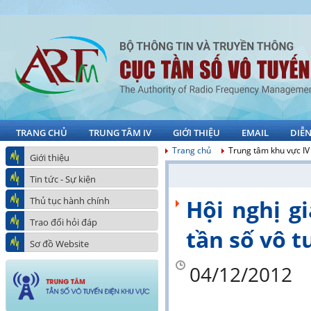
TRANG CHỦ
TRUNG TÂM IV
GIỚI THIỆU
EMAIL
DIỄ
Trang chủ
Trung tâm khu vực IV
Giới thiệu
Tin tức - Sự kiện
Thủ tục hành chính
Hội nghị g
Trao đổi hỏi đáp
tần số vô t
Sơ đồ Website
04/12/2012