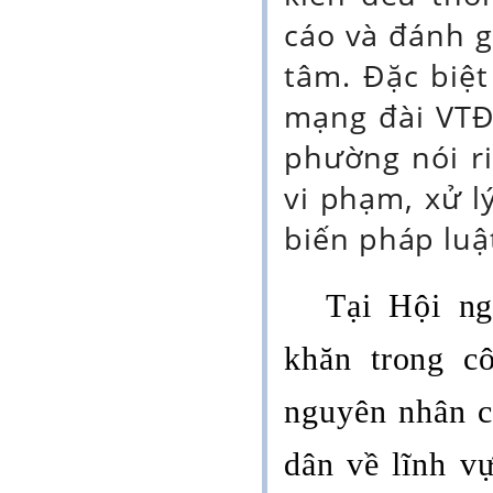
cáo và đánh g
tâm. Đặc biệ
mạng đài VTĐ
phường nói ri
vi phạm, xử l
biến pháp luậ
Tại Hội n
khăn trong cô
nguyên nhân ch
dân về lĩnh v