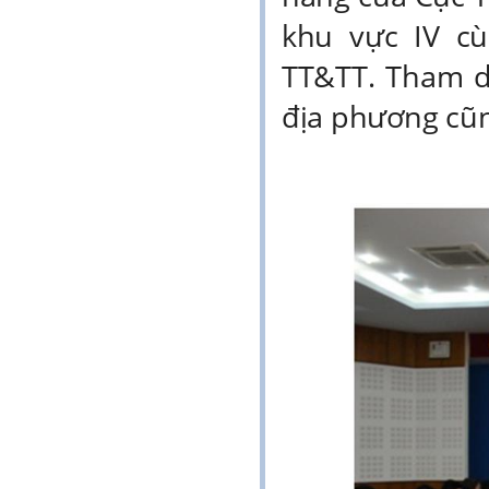
khu vực IV c
TT&TT. Tham d
địa phương cũn