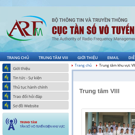
TRANG CHỦ
TRUNG TÂM VIII
GIỚI THIỆU
EMAIL
DI
Trang chủ
Trung tâm khu vực VII
Giới thiệu
Tin tức - Sự kiện
Thủ tục hành chính
Trung tâm VIII
Trao đổi hỏi đáp
Sơ đồ Website