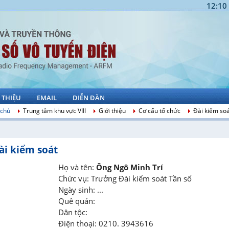
12:10
I THIỆU
EMAIL
DIỄN ĐÀN
 chủ
Trung tâm khu vực VIII
Giới thiệu
Cơ cấu tổ chức
Đài kiểm so
ài kiểm soát
Họ và tên:
Ông Ngô Minh Trí
Chức vụ:
Trưởng Đài kiểm soát Tần số
Ngày sinh:
...
Quê quán:
Dân tộc:
Điện thoại:
0210. 3943616