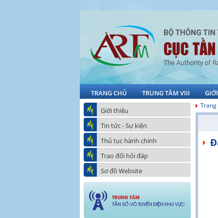
TRANG CHỦ
TRUNG TÂM VIII
GIỚ
Trang
Giới thiệu
Tin tức - Sự kiện
Thủ tục hành chính
Đ
Trao đổi hỏi đáp
Sơ đồ Website