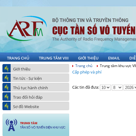
TRANG CHỦ
TRUNG TÂM VIII
GIỚI THIỆU
EMAIL
DI
Trang chủ
Trung tâm khu vực VII
Giới thiệu
Cấp phép và phí
Tin tức - Sự kiện
Các tin đã đưa:
Thủ tục hành chính
Trao đổi hỏi đáp
Sơ đồ Website