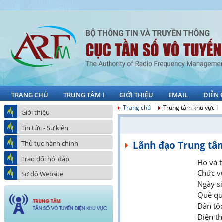
TRANG CHỦ
TRUNG TÂM I
GIỚI THIỆU
EMAIL
DIỄN
Trang chủ
Trung tâm khu vực I
Giới thiệu
Tin tức - Sự kiện
Thủ tục hành chính
Lãnh đạo Trung tâm
Trao đổi hỏi đáp
Họ và 
Chức v
Sơ đồ Website
Ngày s
Quê qu
Dân tộc
Điện t