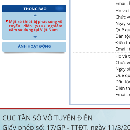
Email:
THÔNG BÁO
Họ và 
Chức v
Một số thiết bị phát sóng vô
Ngày s
tuyến điện (VTĐ) nghiêm
Quê qu
cấm sử dụng tại Việt Nam
Dân tộ
Điện t
ẢNH HOẠT ĐỘNG
Email:
Họ và 
Chức v
Ngày s
Quê qu
Dân tộc
Điện t
Email:
CỤC TẦN SỐ VÔ TUYẾN ĐIỆN
Giấy phép số: 17/GP - TTĐT, ngày 11/3/